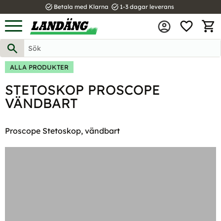
task_alt
task_alt
Betala med Klarna
1-3 dagar leverans
FAVOR
Meny
KUND
ALLA PRODUKTER
STETOSKOP PROSCOPE
VÄNDBART
Proscope Stetoskop, vändbart