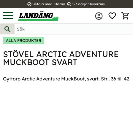
task_alt
task_alt
Betala med Klarna
1-3 dagar leverans
FAVOR
Meny
KUND
ALLA PRODUKTER
STÖVEL ARCTIC ADVENTURE
MUCKBOOT SVART
Gyttorp Arctic Adventure MuckBoot, svart. Strl. 36 till 42