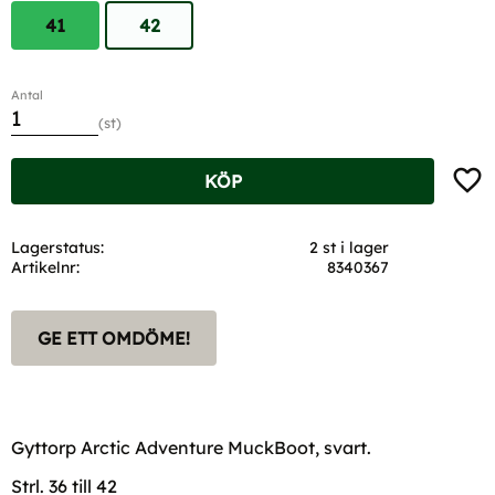
41
42
Antal
st
Lägg t
KÖP
Lagerstatus
2 st i lager
Artikelnr
8340367
GE ETT OMDÖME!
Gyttorp Arctic Adventure MuckBoot, svart.
Strl. 36 till 42