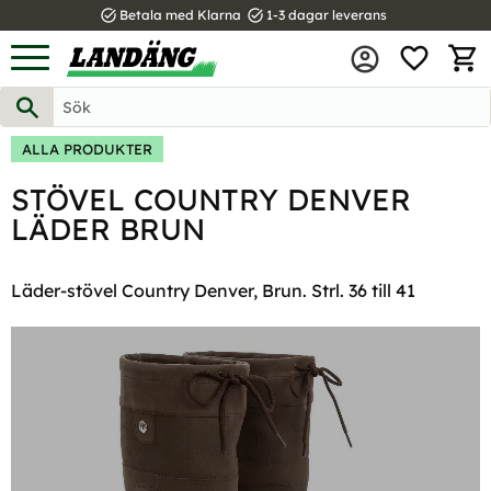
task_alt
task_alt
Betala med Klarna
1-3 dagar leverans
FAVOR
Meny
KUND
ALLA PRODUKTER
STÖVEL COUNTRY DENVER
LÄDER BRUN
Läder-stövel Country Denver, Brun. Strl. 36 till 41