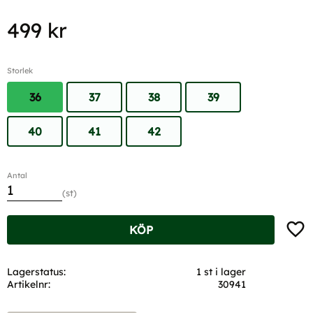
499
kr
Storlek
36
37
38
39
40
41
42
Antal
st
Lägg t
KÖP
Lagerstatus
1 st i lager
Artikelnr
30941