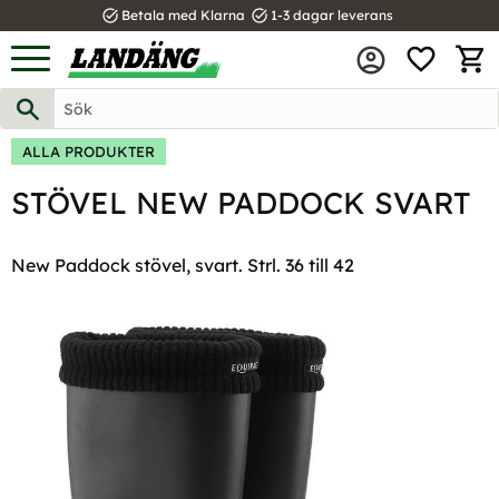
task_alt
task_alt
Betala med Klarna
1-3 dagar leverans
FAVOR
Meny
KUND
ALLA PRODUKTER
STÖVEL NEW PADDOCK SVART
New Paddock stövel, svart. Strl. 36 till 42