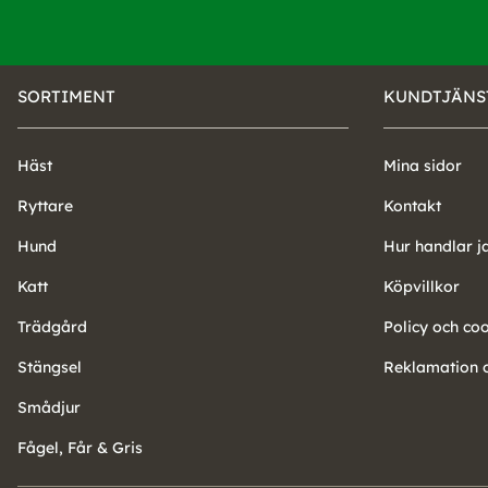
SORTIMENT
KUNDTJÄNS
Häst
Mina sidor
Ryttare
Kontakt
Hund
Hur handlar j
Katt
Köpvillkor
Trädgård
Policy och co
Stängsel
Reklamation o
Smådjur
Fågel, Får & Gris