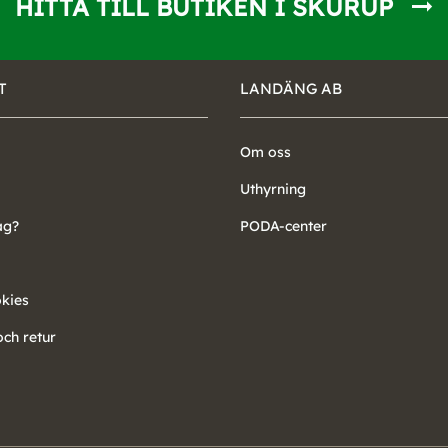
HITTA TILL BUTIKEN I SKURUP
T
LANDÄNG AB
Om oss
Uthyrning
ag?
PODA-center
okies
ch retur