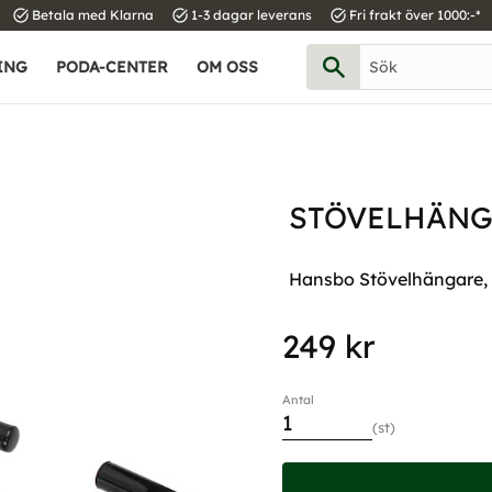
task_alt
task_alt
task_alt
Betala med Klarna
1-3 dagar leverans
Fri frakt över 1000:-*
ING
PODA-CENTER
OM OSS
STÖVELHÄNG
Hansbo Stövelhängare, 
249
kr
Antal
st