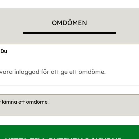
OMDÖMEN
Du
tt lämna ett omdöme.