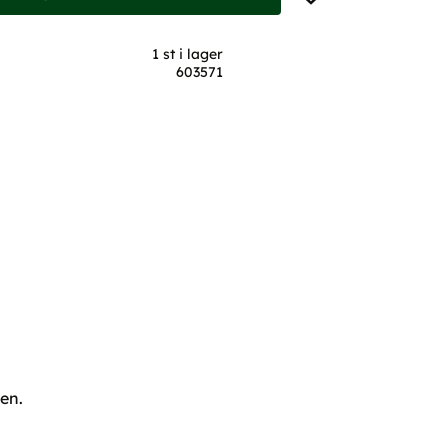
1 st i lager
603571
ten.