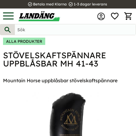
task_alt
task_alt
Betala med Klarna
1-3 dagar leverans
FAVOR
Meny
KUND
ALLA PRODUKTER
STÖVELSKAFTSPÄNNARE
UPPBLÅSBAR MH 41-43
Mountain Horse uppblåsbar stövelskaftspännare