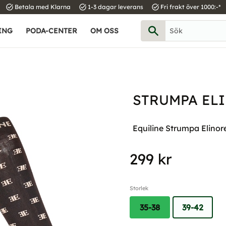
task_alt
task_alt
task_alt
Betala med Klarna
1-3 dagar leverans
Fri frakt över 1000:-*
ING
PODA-CENTER
OM OSS
STRUMPA ELI
Equiline Strumpa Elinore, 
299
kr
Storlek
35-38
39-42