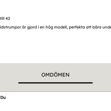
ill 42
ridstrumpor är gjord i en hög modell, perfekta att bära un
OMDÖMEN
Du