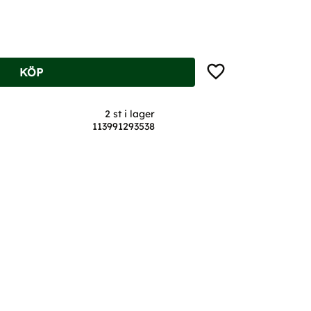
Lägg till i favoriter
KÖP
2 st i lager
113991293538