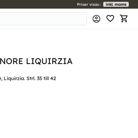
Priser visas
inkl. moms
FAVORIT
KUNDV
NORE LIQUIRZIA
Liquirzia. Strl. 35 till 42