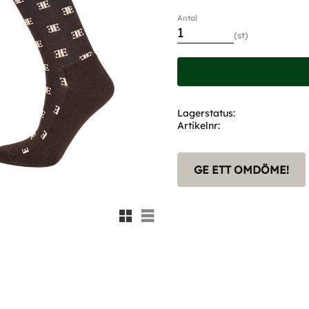
Antal
st
Lagerstatus
Artikelnr
GE ETT OMDÖME!
Rutnätsvy
Listvy