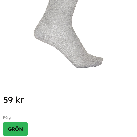
59
kr
Färg
GRÖN