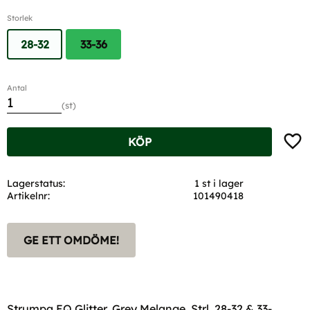
Storlek
28-32
33-36
Antal
st
Lägg t
KÖP
Lagerstatus
1 st i lager
Artikelnr
101490418
GE ETT OMDÖME!
Strumpa EQ Glitter, Grey Melange. Strl. 28-32 & 33-