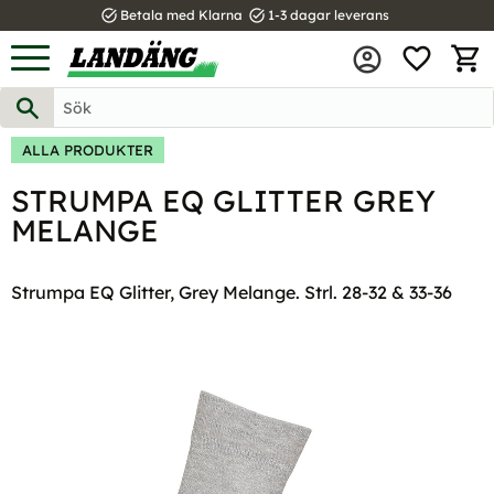
task_alt
task_alt
Betala med Klarna
1-3 dagar leverans
FAVOR
Meny
KUND
ALLA PRODUKTER
STRUMPA EQ GLITTER GREY
MELANGE
Strumpa EQ Glitter, Grey Melange. Strl. 28-32 & 33-36