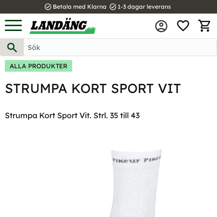
task_alt
task_alt
Betala med Klarna
1-3 dagar leverans
FAVOR
Meny
KUND
ALLA PRODUKTER
STRUMPA KORT SPORT VIT
Strumpa Kort Sport Vit. Strl. 35 till 43