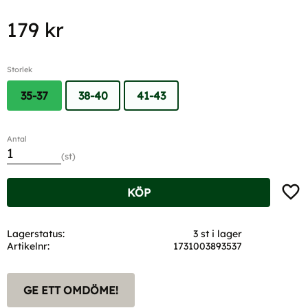
179
kr
Storlek
35-37
38-40
41-43
Antal
st
Lägg t
KÖP
Lagerstatus
3 st i lager
Artikelnr
1731003893537
GE ETT OMDÖME!