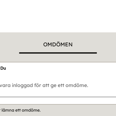
OMDÖMEN
Du
tt lämna ett omdöme.