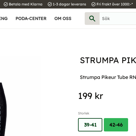
task_alt
task_alt
task_alt
Betala med Klarna
1-3 dagar leverans
Fri frakt över 1000:-*
ING
PODA-CENTER
OM OSS
STRUMPA PIK
Strumpa Pikeur Tube RNP, 
199
kr
Storlek
39-41
42-46