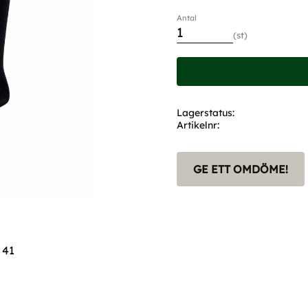
Antal
st
Lagerstatus
Artikelnr
GE ETT OMDÖME!
 41