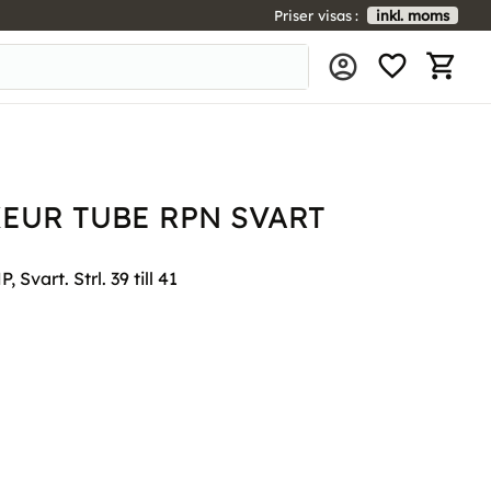
Priser visas
inkl. moms
FAVORIT
KUNDV
EUR TUBE RPN SVART
Svart. Strl. 39 till 41