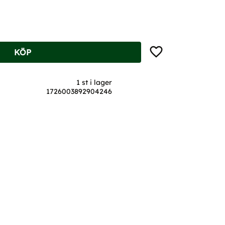
Lägg till i favoriter
KÖP
1 st i lager
1726003892904246