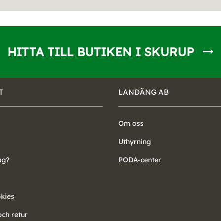
HITTA TILL BUTIKEN I SKURUP
T
LANDÄNG AB
Om oss
Uthyrning
ag?
PODA-center
okies
ch retur