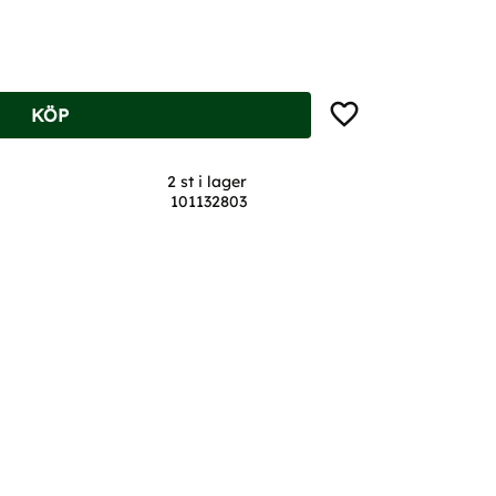
Lägg till i favoriter
KÖP
2 st i lager
101132803