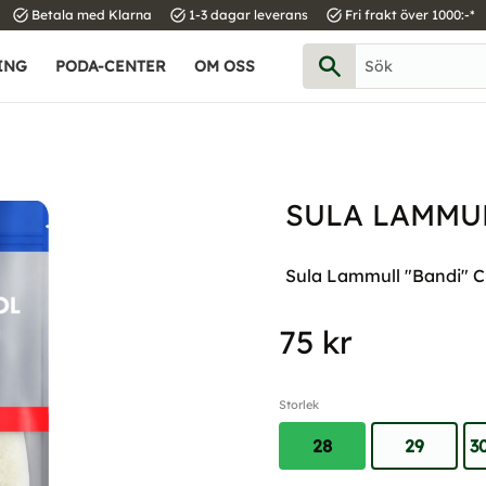
task_alt
task_alt
task_alt
Betala med Klarna
1-3 dagar leverans
Fri frakt över 1000:-*
ING
PODA-CENTER
OM OSS
SULA LAMMUL
Sula Lammull "Bandi" Clas
75
kr
Storlek
28
29
3