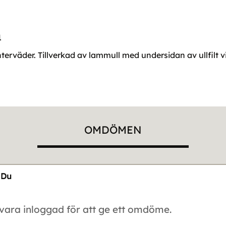
1
nterväder. Tillverkad av lammull med undersidan av ullfilt vi
OMDÖMEN
Du