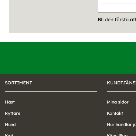
Bli den första a
SORTIMENT
KUNDTJÄNS
Häst
Mina sidor
Ryttare
Kontakt
Hund
Hur handlar j
Katt
Köpvillkor