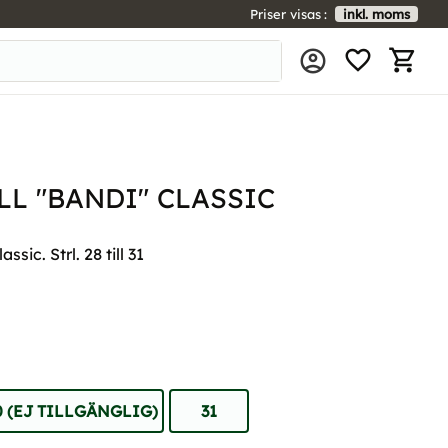
Priser visas
inkl. moms
FAVORIT
KUNDV
L "BANDI" CLASSIC
sic. Strl. 28 till 31
0 (EJ TILLGÄNGLIG)
31