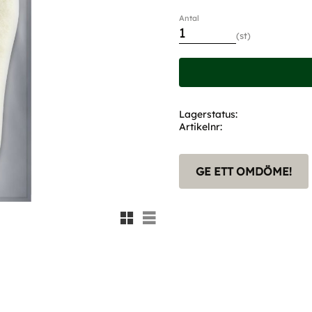
Antal
st
Lagerstatus
Artikelnr
GE ETT OMDÖME!
Rutnätsvy
Listvy