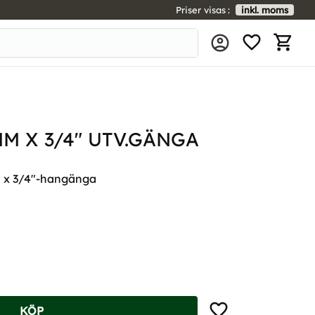
Priser visas
inkl. moms
FAVORIT
KUNDV
MM X 3/4" UTV.GÄNGA
m x 3/4"-hangänga
Lägg till i favoriter
KÖP