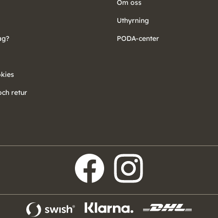
Om oss
Uthyrning
ag?
PODA-center
okies
ch retur