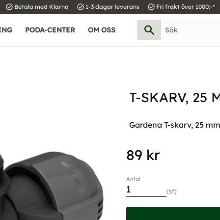
task_alt
task_alt
task_alt
Betala med Klarna
1-3 dagar leverans
Fri frakt över 1000:-*
ING
PODA-CENTER
OM OSS
T-SKARV, 25 
Gardena T-skarv, 25 m
89
kr
Antal
st