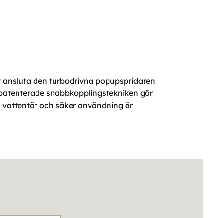
 ansluta den turbodrivna popupspridaren
en patenterade snabbkopplingstekniken gör
ör vattentät och säker användning är