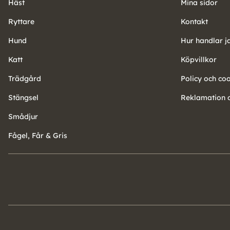
Häst
Mina sidor
Ryttare
Kontakt
Hund
Hur handlar j
Katt
Köpvillkor
Trädgård
Policy och co
Stängsel
Reklamation o
Smådjur
Fågel, Får & Gris