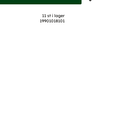
11 st i lager
19901018101