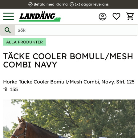
task_alt
task_alt
Betala med Klarna
1-3 dagar leverans
FAVOR
Meny
KUND
ALLA PRODUKTER
TÄCKE COOLER BOMULL/MESH
COMBI NAVY
Horka Täcke Cooler Bomull/Mesh Combi, Navy. Strl. 125
till 155