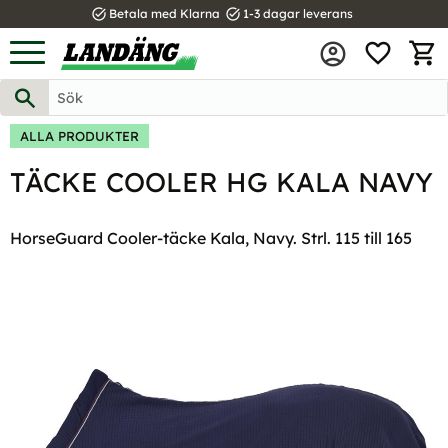
task_alt
task_alt
Betala med Klarna
1-3 dagar leverans
FAVOR
Meny
KUND
ALLA PRODUKTER
TÄCKE COOLER HG KALA NAVY
HorseGuard Cooler-täcke Kala, Navy. Strl. 115 till 165