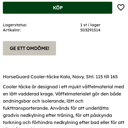
Lägg t
KÖP
Lagerstatus
1 st i lager
Artikelnr
503291514
GE ETT OMDÖME!
HorseGuard Cooler-täcke Kala, Navy. Strl. 115 till 165
Cooler täcke är designad i ett mjukt våffelmaterial med
en lätt vadderad krage. Våffelmaterialet gör den både
andningsbar och isolerande, lätt och
fukttransporterande. Används för att underlätta
gradvis nedkylning efter träning, för att påskynda
torkning och förhindra nedkylning efter bad eller för att