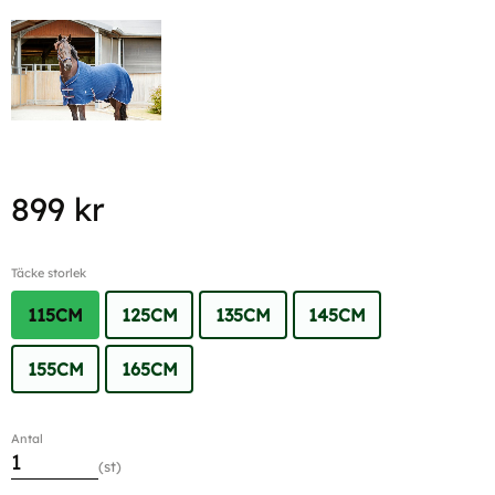
899
kr
Täcke storlek
115CM
125CM
135CM
145CM
155CM
165CM
Antal
st