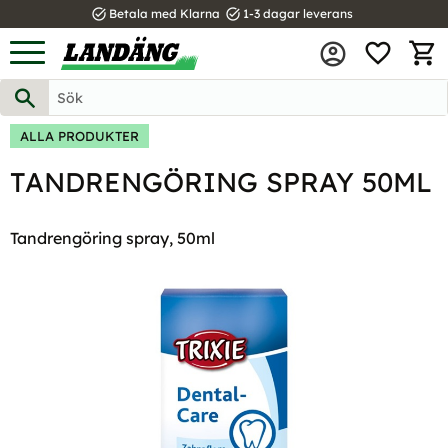
task_alt
task_alt
Betala med Klarna
1-3 dagar leverans
FAVOR
Meny
KUND
ALLA PRODUKTER
TANDRENGÖRING SPRAY 50ML
Tandrengöring spray, 50ml