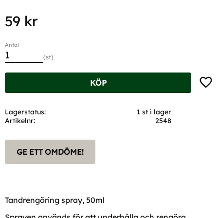
59
kr
Antal
st
Lägg t
KÖP
Lagerstatus
1 st i lager
Artikelnr
2548
GE ETT OMDÖME!
Tandrengöring spray, 50ml
Sprayen används för att underhålla och rengöra