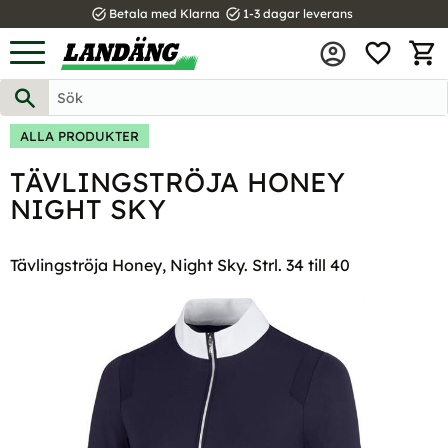
task_alt
task_alt
Betala med Klarna
1-3 dagar leverans
FAVOR
Meny
KUND
ALLA PRODUKTER
TÄVLINGSTRÖJA HONEY
NIGHT SKY
Tävlingströja Honey, Night Sky. Strl. 34 till 40