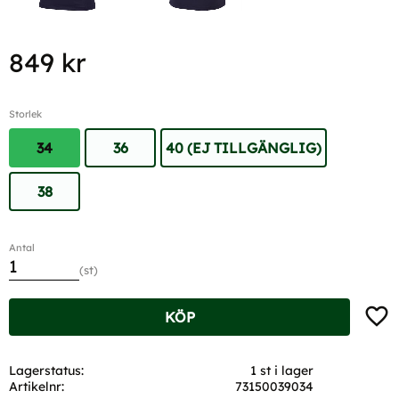
849
kr
Storlek
34
36
40 (EJ TILLGÄNGLIG)
38
Antal
st
Lägg t
KÖP
Lagerstatus
1 st i lager
Artikelnr
73150039034