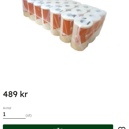
489
kr
Antal
st
Lägg t