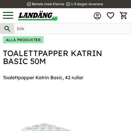
task_alt
task_alt
Betala med Klarna
1-3 dagar leverans
FAVOR
Meny
KUND
ALLA PRODUKTER
TOALETTPAPPER KATRIN
BASIC 50M
Toalettpapper Katrin Basic, 42 rullar