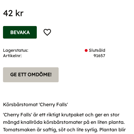
42
kr
Lägg till i favoriter
BEVAKA
Lagerstatus
Slutsåld
Artikelnr
91657
GE ETT OMDÖME!
Körsbärstomat 'Cherry Falls'
'Cherry Falls' är ett riktigt krutpaket och ger en stor
mängd knallröda körsbärstomater på en liten planta.
Tomatsmaken är saftig, söt och lite syrlig. Plantan blir