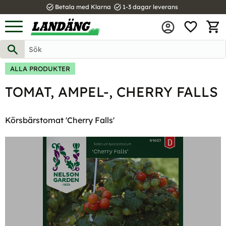
task_alt
task_alt
Betala med Klarna
1-3 dagar leverans
FAVOR
Meny
KUND
ALLA PRODUKTER
TOMAT, AMPEL-, CHERRY FALLS
Körsbärstomat 'Cherry Falls'