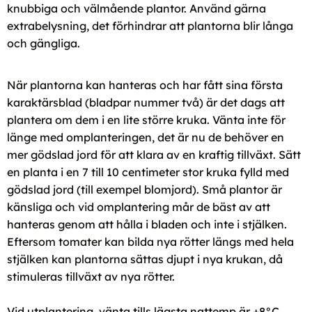
knubbiga och välmående plantor. Använd gärna
extrabelysning, det förhindrar att plantorna blir långa
och gängliga.
När plantorna kan hanteras och har fått sina första
karaktärsblad (bladpar nummer två) är det dags att
plantera om dem i en lite större kruka. Vänta inte för
länge med omplanteringen, det är nu de behöver en
mer gödslad jord för att klara av en kraftig tillväxt. Sätt
en planta i en 7 till 10 centimeter stor kruka fylld med
gödslad jord (till exempel blomjord). Små plantor är
känsliga och vid omplantering mår de bäst av att
hanteras genom att hålla i bladen och inte i stjälken.
Eftersom tomater kan bilda nya rötter längs med hela
stjälken kan plantorna sättas djupt i nya krukan, då
stimuleras tillväxt av nya rötter.
Vid utplantering, vänta tills lägsta nattemp är +8°C.