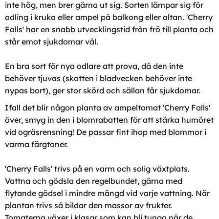
inte hög, men brer gärna ut sig. Sorten lämpar sig för
odling i kruka eller ampel på balkong eller altan. 'Cherry
Falls' har en snabb utvecklingstid från frö till planta och
står emot sjukdomar väl.
En bra sort för nya odlare att prova, då den inte
behöver tjuvas (skotten i bladvecken behöver inte
nypas bort), ger stor skörd och sällan får sjukdomar.
Ifall det blir någon planta av ampeltomat 'Cherry Falls'
över, smyg in den i blomrabatten för att stärka humöret
vid ogräsrensning! De passar fint ihop med blommor i
varma färgtoner.
'Cherry Falls' trivs på en varm och solig växtplats.
Vattna och gödsla den regelbundet, gärna med
flytande gödsel i mindre mängd vid varje vattning. När
plantan trivs så bildar den massor av frukter.
Tomaterna växer i klasar som kan bli tunga när de