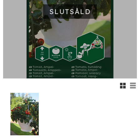
SLUTSÅLD
Rutnäts
Lis