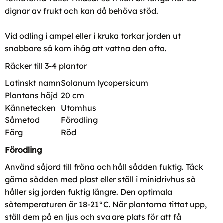
dignar av frukt och kan då behöva stöd.
Vid odling i ampel eller i kruka torkar jorden ut
snabbare så kom ihåg att vattna den ofta.
Räcker till 3-4 plantor
Latinskt namn
Solanum lycopersicum
Plantans höjd
20 cm
Kännetecken
Utomhus
Såmetod
Förodling
Färg
Röd
Förodling
Använd såjord till fröna och håll sådden fuktig. Täck
gärna sådden med plast eller ställ i minidrivhus så
håller sig jorden fuktig längre. Den optimala
såtemperaturen är 18-21°C. När plantorna tittat upp,
ställ dem på en ljus och svalare plats för att få