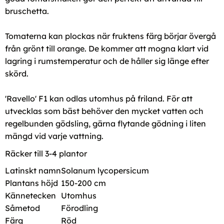
bruschetta.
Tomaterna kan plockas när fruktens färg börjar övergå
från grönt till orange. De kommer att mogna klart vid
lagring i rumstemperatur och de håller sig länge efter
skörd.
'Ravello' F1 kan odlas utomhus på friland. För att
utvecklas som bäst behöver den mycket vatten och
regelbunden gödsling, gärna flytande gödning i liten
mängd vid varje vattning.
Räcker till 3-4 plantor
Latinskt namn
Solanum lycopersicum
Plantans höjd
150-200 cm
Kännetecken
Utomhus
Såmetod
Förodling
Färg
Röd