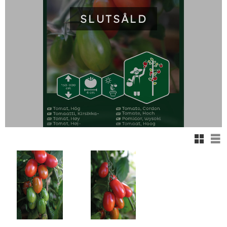
SLUTSÅLD
Rutnäts
Lis