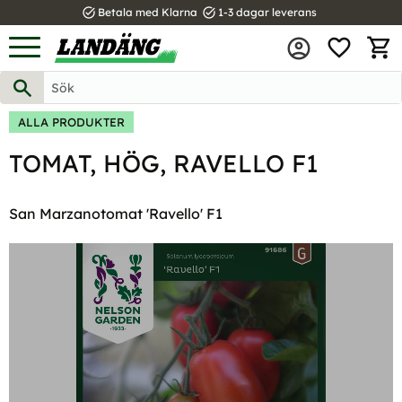
task_alt
task_alt
Betala med Klarna
1-3 dagar leverans
FAVOR
Meny
KUND
ALLA PRODUKTER
TOMAT, HÖG, RAVELLO F1
San Marzanotomat 'Ravello' F1