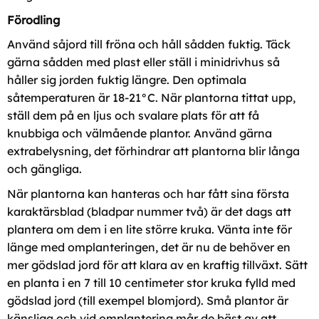
Förodling
Använd såjord till fröna och håll sådden fuktig. Täck
gärna sådden med plast eller ställ i minidrivhus så
håller sig jorden fuktig längre. Den optimala
såtemperaturen är 18-21°C. När plantorna tittat upp,
ställ dem på en ljus och svalare plats för att få
knubbiga och välmående plantor. Använd gärna
extrabelysning, det förhindrar att plantorna blir långa
och gängliga.
När plantorna kan hanteras och har fått sina första
karaktärsblad (bladpar nummer två) är det dags att
plantera om dem i en lite större kruka. Vänta inte för
länge med omplanteringen, det är nu de behöver en
mer gödslad jord för att klara av en kraftig tillväxt. Sätt
en planta i en 7 till 10 centimeter stor kruka fylld med
gödslad jord (till exempel blomjord). Små plantor är
känsliga och vid omplantering mår de bäst av att