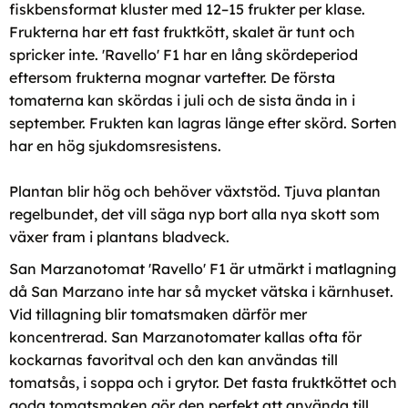
fiskbensformat kluster med 12–15 frukter per klase.
Frukterna har ett fast fruktkött, skalet är tunt och
spricker inte. 'Ravello' F1 har en lång skördeperiod
eftersom frukterna mognar vartefter. De första
tomaterna kan skördas i juli och de sista ända in i
september. Frukten kan lagras länge efter skörd. Sorten
har en hög sjukdomsresistens.
Plantan blir hög och behöver växtstöd. Tjuva plantan
regelbundet, det vill säga nyp bort alla nya skott som
växer fram i plantans bladveck.
San Marzanotomat 'Ravello' F1 är utmärkt i matlagning
då San Marzano inte har så mycket vätska i kärnhuset.
Vid tillagning blir tomatsmaken därför mer
koncentrerad. San Marzanotomater kallas ofta för
kockarnas favoritval och den kan användas till
tomatsås, i soppa och i grytor. Det fasta fruktköttet och
goda tomatsmaken gör den perfekt att använda till