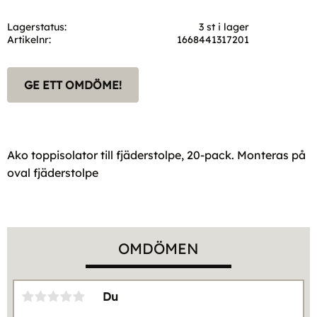
Lagerstatus
3 st i lager
Artikelnr
1668441317201
GE ETT OMDÖME!
Ako toppisolator till fjäderstolpe, 20-pack. Monteras på
oval fjäderstolpe
OMDÖMEN
Du