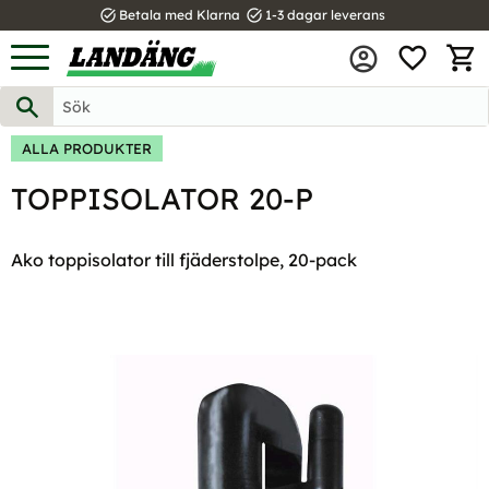
task_alt
task_alt
Betala med Klarna
1-3 dagar leverans
FAVOR
Meny
KUND
ALLA PRODUKTER
TOPPISOLATOR 20-P
Ako toppisolator till fjäderstolpe, 20-pack