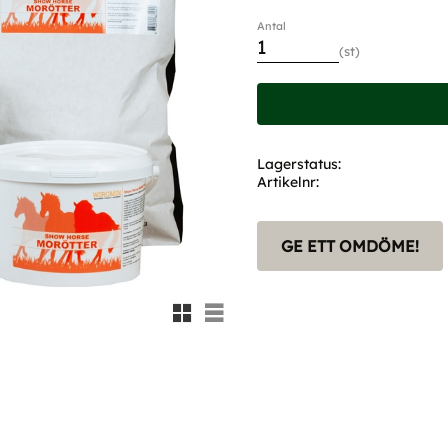
Antal
st
Lagerstatus
Artikelnr
GE ETT OMDÖME!
Rutnätsvy
Listvy