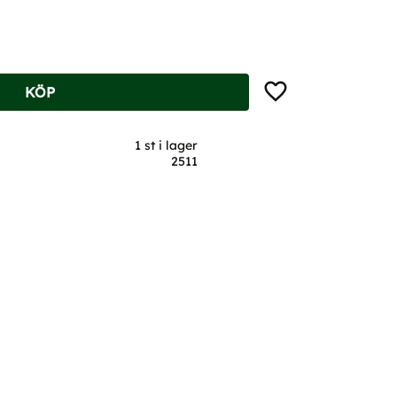
Lägg till i favoriter
KÖP
1 st i lager
2511