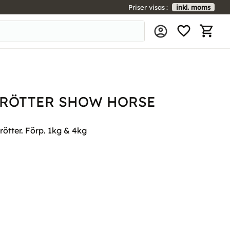
Priser visas
inkl. moms
FAVORIT
KUNDV
RÖTTER SHOW HORSE
tter. Förp. 1kg & 4kg