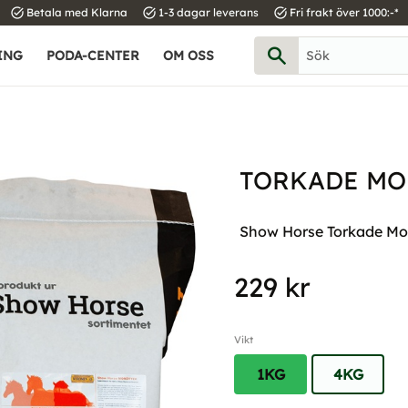
task_alt
task_alt
task_alt
Betala med Klarna
1-3 dagar leverans
Fri frakt över 1000:-*
ING
PODA-CENTER
OM OSS
TORKADE MO
Show Horse Torkade Morö
229
kr
Vikt
1KG
4KG