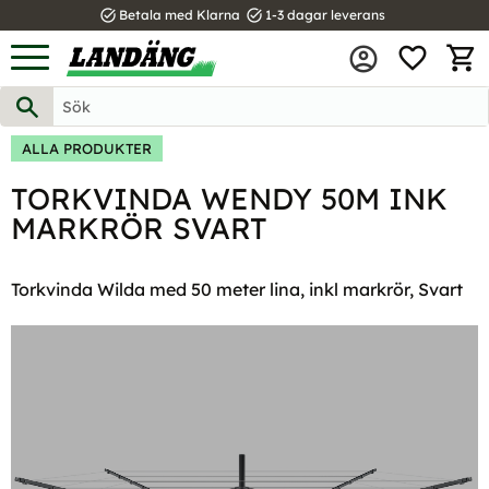
task_alt
task_alt
Betala med Klarna
1-3 dagar leverans
FAVOR
Meny
KUND
ALLA PRODUKTER
TORKVINDA WENDY 50M INK
MARKRÖR SVART
Torkvinda Wilda med 50 meter lina, inkl markrör, Svart