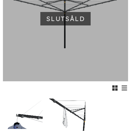
SLUTSÅLD
Rutnäts
Lis