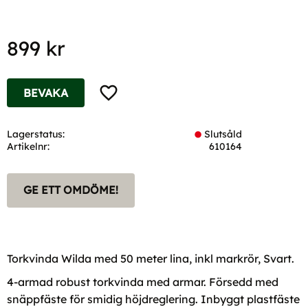
899
kr
Lägg till i favoriter
BEVAKA
Lagerstatus
Slutsåld
Artikelnr
610164
GE ETT OMDÖME!
Torkvinda Wilda med 50 meter lina, inkl markrör, Svart.
4-armad robust torkvinda med armar. Försedd med
snäppfäste för smidig höjdreglering. Inbyggt plastfäste