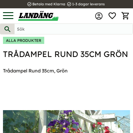
task_alt
task_alt
Betala med Klarna
1-3 dagar leverans
FAVOR
Meny
KUND
ALLA PRODUKTER
TRÅDAMPEL RUND 35CM GRÖN
Trådampel Rund 35cm, Grön