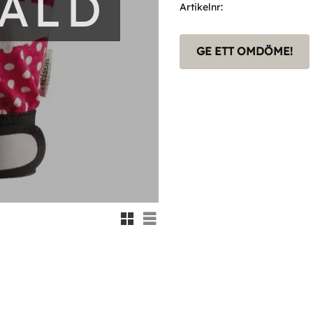
SÅLD
Artikelnr
GE ETT OMDÖME!
Rutnätsvy
Listvy