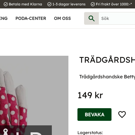
task_alt
task_alt
task_alt
Betala med Klarna
1-3 dagar leverans
Fri frakt över 1000:-*
ING
PODA-CENTER
OM OSS
TRÄDGÅRDSH
Trädgårdshandske Bett
149
kr
Lägg til
BEVAKA
Lagerstatus