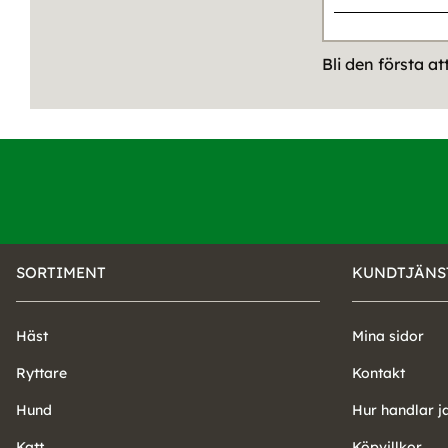
Bli den första a
SORTIMENT
KUNDTJÄNS
Häst
Mina sidor
Ryttare
Kontakt
Hund
Hur handlar j
Katt
Köpvillkor