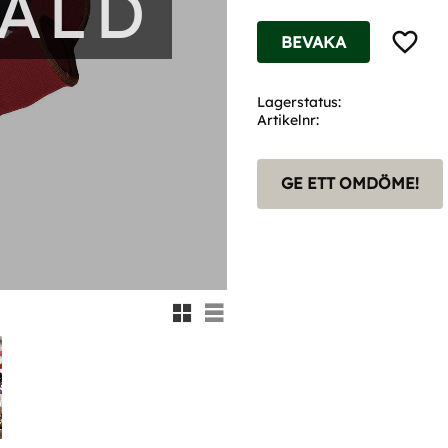
SÅLD
Lägg til
BEVAKA
Lagerstatus
Artikelnr
GE ETT OMDÖME!
Rutnätsvy
Listvy