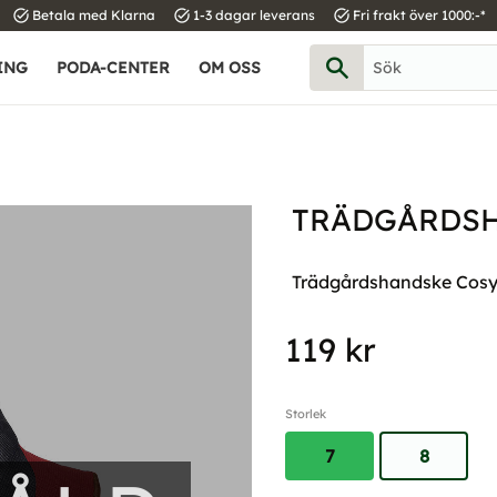
task_alt
task_alt
task_alt
Betala med Klarna
1-3 dagar leverans
Fri frakt över 1000:-*
ING
PODA-CENTER
OM OSS
TRÄDGÅRDSH
Trädgårdshandske Cosy
119
kr
Storlek
7
8