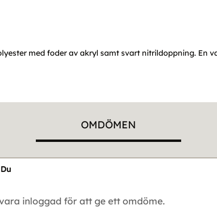
yester med foder av akryl samt svart nitrildoppning. En v
OMDÖMEN
Du