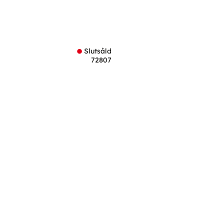
l i favoriter
Slutsåld
72807