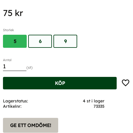
75
kr
Storlek
5
6
9
Antal
st
Lägg t
KÖP
Lagerstatus
4 st i lager
Artikelnr
73335
GE ETT OMDÖME!