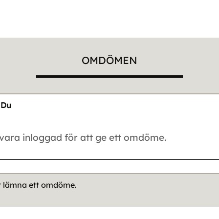
OMDÖMEN
Du
tt lämna ett omdöme.