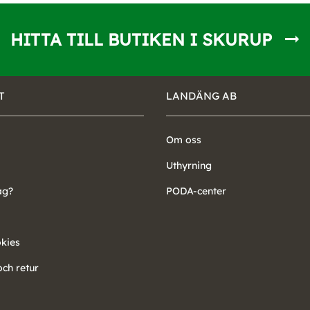
HITTA TILL BUTIKEN I SKURUP
T
LANDÄNG AB
Om oss
Uthyrning
ag?
PODA-center
okies
ch retur