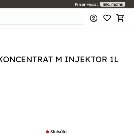
Priser visas
inkl. moms
FAVORIT
KUNDV
KONCENTRAT M INJEKTOR 1L
l i favoriter
Slutsåld