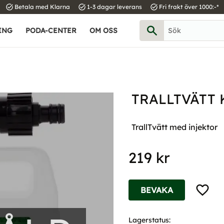
task_alt
task_alt
task_alt
Betala med Klarna
1-3 dagar leverans
Fri frakt över 1000:-*
ING
PODA-CENTER
OM OSS
TRALLTVÄTT 
TrallTvätt med injektor
219
kr
Lägg til
BEVAKA
Lagerstatus