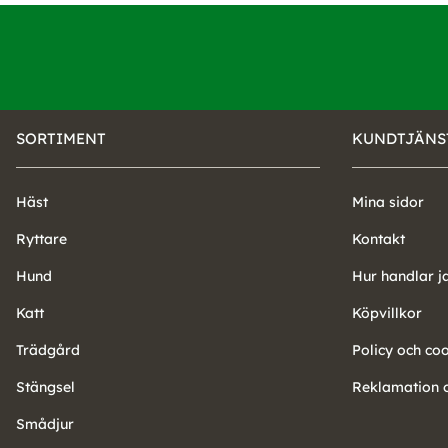
SORTIMENT
KUNDTJÄNS
Häst
Mina sidor
Ryttare
Kontakt
Hund
Hur handlar j
Katt
Köpvillkor
Trädgård
Policy och co
Stängsel
Reklamation o
Smådjur