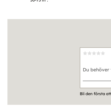
50-75 m².
Bli den första a