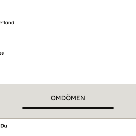
hetland
es
OMDÖMEN
Du