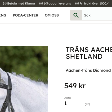
task_alt
task_alt
task_alt
Betala med Klarna
1-3 dagar leverans
Fri frakt över 1000:-*
ING
PODA-CENTER
OM OSS
TRÄNS AACH
SHETLAND
Aachen-träns Diamond St
549
kr
Antal
st