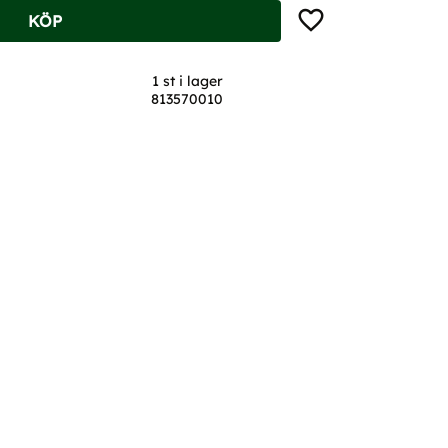
Lägg till i favoriter
KÖP
1 st i lager
813570010