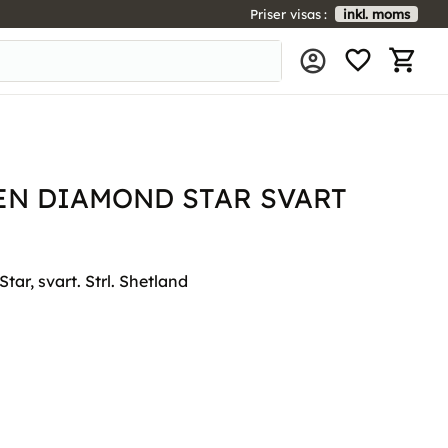
Priser visas
inkl. moms
FAVORIT
KUNDV
EN DIAMOND STAR SVART
ar, svart. Strl. Shetland