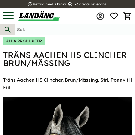
task_alt
task_alt
Betala med Klarna
1-3 dagar leverans
FAVOR
Meny
KUND
ALLA PRODUKTER
TRÄNS AACHEN HS CLINCHER
BRUN/MÄSSING
Träns Aachen HS Clincher, Brun/Mässing. Strl. Ponny till
Full