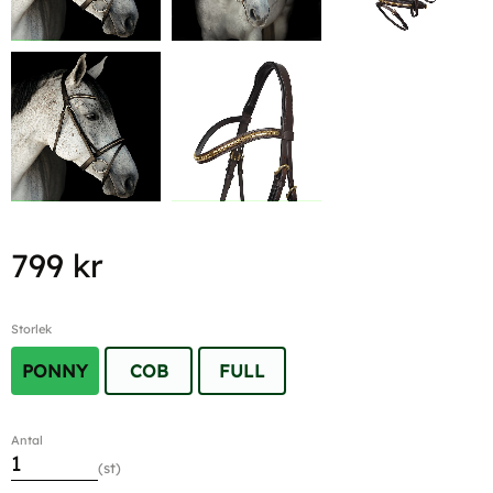
799
kr
Storlek
PONNY
COB
FULL
Antal
st