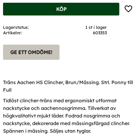
Lägg t
KÖP
Lagerstatus
1 st i lager
Artikelnr
603353
GE ETT OMDÖME!
Träns Aachen HS Clincher, Brun/Mässing. Strl. Ponny till
Full
Tidlöst clincher-träns med ergonomiskt utformat
nackstycke och aachennosgrimma. Tillverkat av
högkvalitativt mjukt läder. Fodrad nosgrimma och
nackstycke, dekorerade med mässingsfärgad clincher.
Spännen i mässing. Säljes utan tyglar.