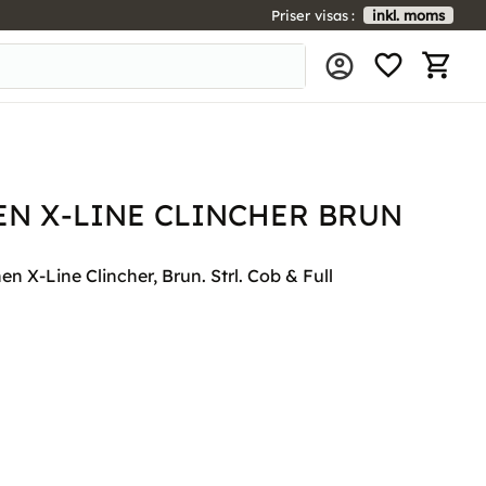
Priser visas
inkl. moms
FAVORIT
KUNDV
N X-LINE CLINCHER BRUN
 X-Line Clincher, Brun. Strl. Cob & Full