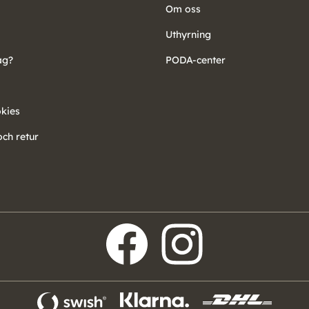
Om oss
Uthyrning
ag?
PODA-center
okies
ch retur