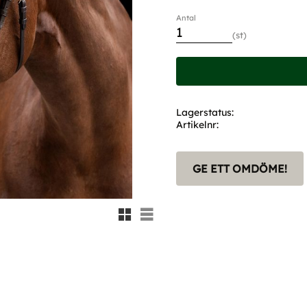
Antal
st
Lagerstatus
Artikelnr
GE ETT OMDÖME!
Rutnätsvy
Listvy