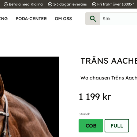
task_alt
task_alt
task_alt
Betala med Klarna
1-3 dagar leverans
Fri frakt över 1000:-*
ING
PODA-CENTER
OM OSS
TRÄNS AACHE
Waldhausen Träns Aachen
1 199
kr
Storlek
COB
FULL