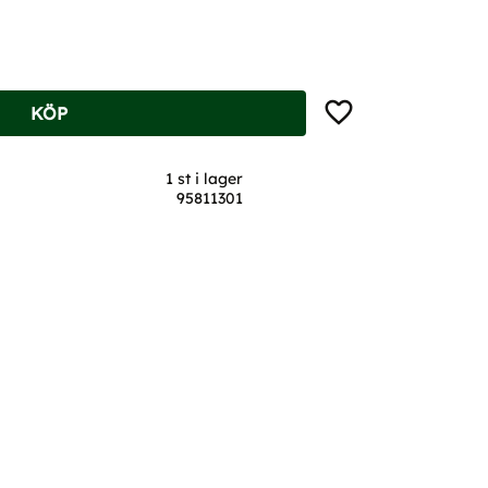
Lägg till i favoriter
KÖP
1 st i lager
95811301