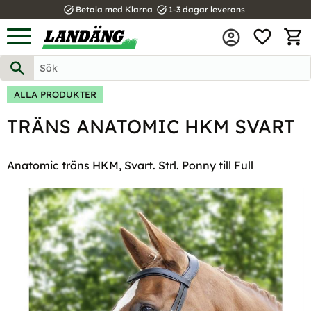
task_alt
task_alt
Betala med Klarna
1-3 dagar leverans
FAVOR
Meny
KUND
ALLA PRODUKTER
TRÄNS ANATOMIC HKM SVART
Anatomic träns HKM, Svart. Strl. Ponny till Full