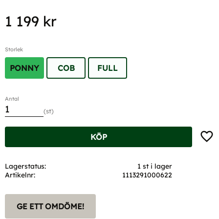
1 199
kr
Storlek
PONNY
COB
FULL
Antal
st
Lägg t
KÖP
Lagerstatus
1 st i lager
Artikelnr
1113291000622
GE ETT OMDÖME!