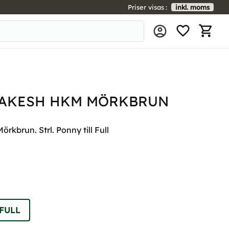
Priser visas
inkl. moms
FAVORIT
KUNDV
AKESH HKM MÖRKBRUN
kbrun. Strl. Ponny till Full
FULL