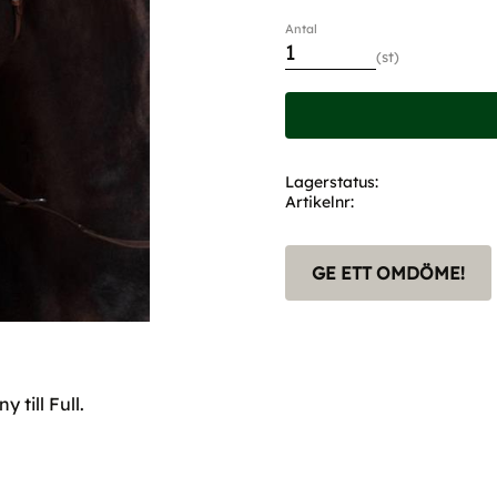
Antal
st
Lagerstatus
Artikelnr
GE ETT OMDÖME!
 till Full.