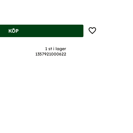
Lägg till i favoriter
KÖP
1 st i lager
1357921000622