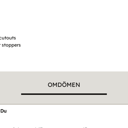
 cutouts
r stoppers
OMDÖMEN
Du