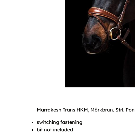
Marrakesh Träns HKM, Mörkbrun. Strl. Ponny
switching fastening
bit not included