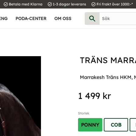
task_alt
task_alt
task_alt
Betala med Klarna
1-3 dagar leverans
Fri frakt över 1000:-*
ING
PODA-CENTER
OM OSS
TRÄNS MARR
Marrakesh Träns HKM, Mör
1 499
kr
Storlek
PONNY
COB