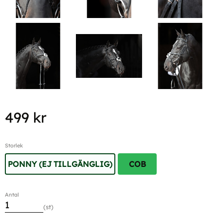
499
kr
Storlek
PONNY (EJ TILLGÄNGLIG)
COB
Antal
st