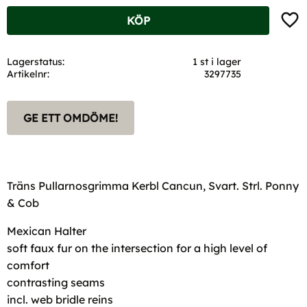
Lägg t
KÖP
Lagerstatus
1 st i lager
Artikelnr
3297735
GE ETT OMDÖME!
Träns Pullarnosgrimma Kerbl Cancun, Svart. Strl. Ponny
& Cob
Mexican Halter
soft faux fur on the intersection for a high level of
comfort
contrasting seams
incl. web bridle reins