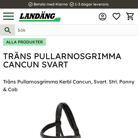
task_alt
task_alt
Betala med Klarna
1-3 dagar leverans
FAVOR
Meny
KUND
ALLA PRODUKTER
TRÄNS PULLARNOSGRIMMA
CANCUN SVART
Träns Pullarnosgrimma Kerbl Cancun, Svart. Strl. Ponny
& Cob