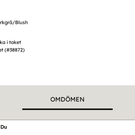
örkgrå/Blush
ka i taket
at (#38872)
OMDÖMEN
Du