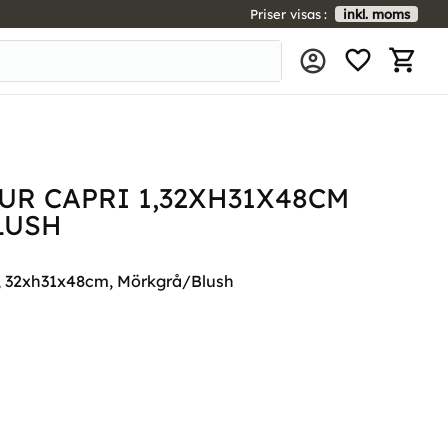
Priser visas
inkl. moms
FAVORIT
KUNDV
R CAPRI 1,32XH31X48CM
LUSH
S, 32xh31x48cm, Mörkgrå/Blush