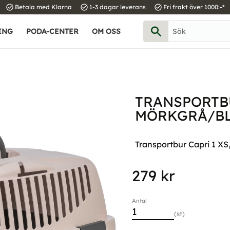
task_alt
task_alt
task_alt
Betala med Klarna
1-3 dagar leverans
Fri frakt över 1000:-*
ING
PODA-CENTER
OM OSS
TRANSPORTBU
MÖRKGRÅ/B
Transportbur Capri 1 X
279
kr
Antal
st