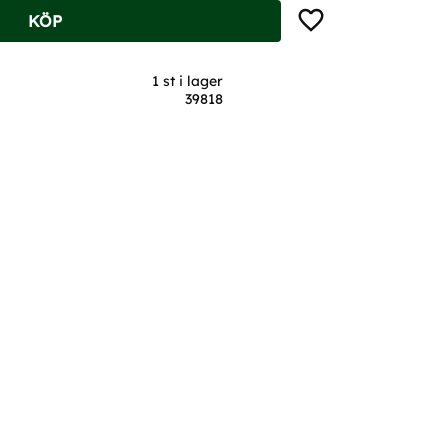
Lägg till i favoriter
KÖP
1 st i lager
39818