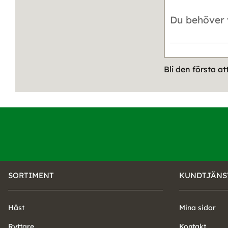
Bli den första a
SORTIMENT
KUNDTJÄNS
Häst
Mina sidor
Ryttare
Kontakt