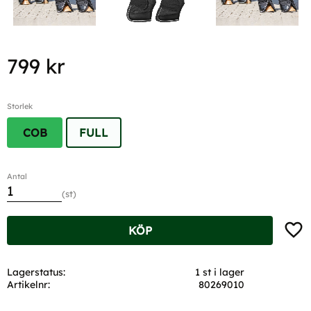
799
kr
Storlek
COB
FULL
Antal
st
Lägg t
KÖP
Lagerstatus
1 st i lager
Artikelnr
80269010