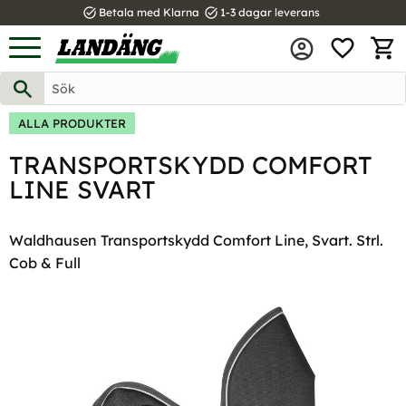
task_alt
task_alt
Betala med Klarna
1-3 dagar leverans
FAVOR
Meny
KUND
ALLA PRODUKTER
TRANSPORTSKYDD COMFORT
LINE SVART
Waldhausen Transportskydd Comfort Line, Svart. Strl.
Cob & Full