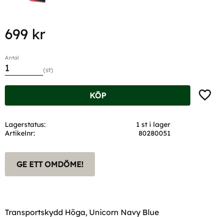
699
kr
Antal
st
Lägg t
KÖP
Lagerstatus
1 st i lager
Artikelnr
80280051
GE ETT OMDÖME!
Transportskydd Höga, Unicorn Navy Blue