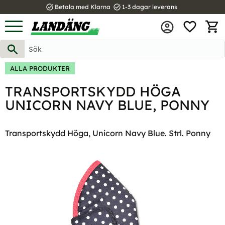
task_alt
task_alt
Betala med Klarna
1-3 dagar leverans
FAVOR
Meny
KUND
ALLA PRODUKTER
TRANSPORTSKYDD HÖGA
UNICORN NAVY BLUE, PONNY
Transportskydd Höga, Unicorn Navy Blue. Strl. Ponny