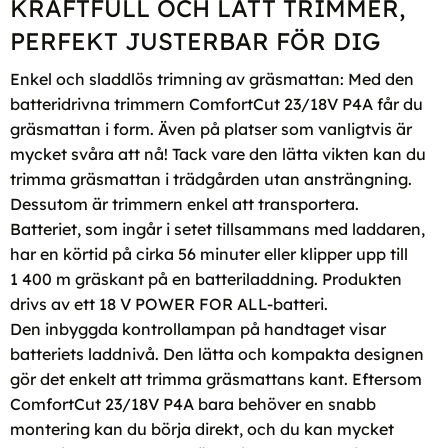
KRAFTFULL OCH LÄTT TRIMMER,
PERFEKT JUSTERBAR FÖR DIG
Enkel och sladdlös trimning av gräsmattan: Med den
batteridrivna trimmern ComfortCut 23/18V P4A får du
gräsmattan i form. Även på platser som vanligtvis är
mycket svåra att nå! Tack vare den lätta vikten kan du
trimma gräsmattan i trädgården utan ansträngning.
Dessutom är trimmern enkel att transportera.
Batteriet, som ingår i setet tillsammans med laddaren,
har en körtid på cirka 56 minuter eller klipper upp till
1 400 m gräskant på en batteriladdning. Produkten
drivs av ett 18 V POWER FOR ALL-batteri.
Den inbyggda kontrollampan på handtaget visar
batteriets laddnivå. Den lätta och kompakta designen
gör det enkelt att trimma gräsmattans kant. Eftersom
ComfortCut 23/18V P4A bara behöver en snabb
montering kan du börja direkt, och du kan mycket