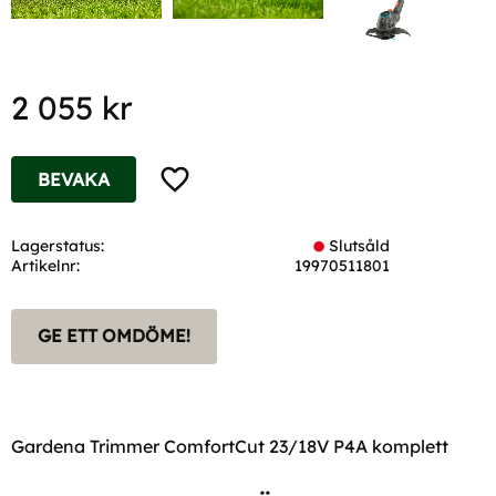
2 055
kr
Lägg till i favoriter
BEVAKA
Lagerstatus
Slutsåld
Artikelnr
19970511801
GE ETT OMDÖME!
Gardena Trimmer ComfortCut 23/18V P4A komplett