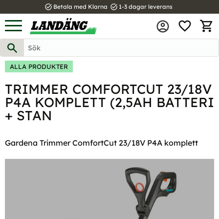
task_alt
task_alt
Betala med Klarna
1-3 dagar leverans
FAVOR
Meny
KUND
ALLA PRODUKTER
TRIMMER COMFORTCUT 23/18V
P4A KOMPLETT (2,5AH BATTERI
+ STAN
Gardena Trimmer ComfortCut 23/18V P4A komplett