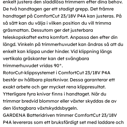
enkelt justera den sladdlösa trimmern efter dina behov.
De två handtagen ger ett stadigt grepp. Det främre
handtaget på ComfortCut 23/18V P4A kan justeras. På
så sätt kan du välja i vilken position du vill trimma
gräsmattan. Dessutom ger det justerbara
teleskopskaftet extra komfort. Anpassa den efter din
längd. Vinkeln på trimmerhuvudet kan ändras så att du
enkelt kan klippa under hinder. Vid klippning längs
vertikala gräskanter kan det svängbara
trimmerhuvudet vridas 90°.
RotorCut-klippsystemet i ComfortCut 23/18V P4A
består av hållbara plastknivar. Dessa garanterar ett
exakt arbete och ger mycket rena klippresultat.
Ytterligare fyra knivar finns i handtaget. När du
trimmar bredvid blommor eller växter skyddas de av
den löstagbara växtskyddsbygeln.
GARDENA Batteridriven trimmer ComfortCut 23/18V
P4A levereras som ett bruksfärdigt set med laddare och