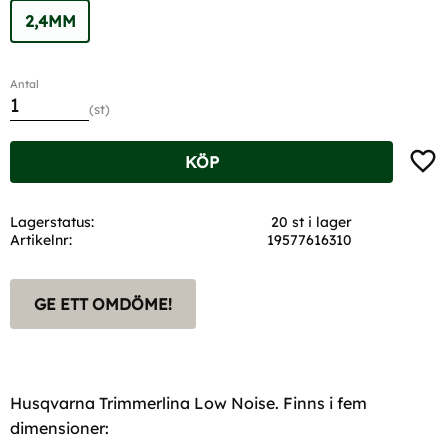
2,4MM
Antal
st
Lägg t
KÖP
Lagerstatus
20 st i lager
Artikelnr
19577616310
GE ETT OMDÖME!
Husqvarna Trimmerlina Low Noise. Finns i fem
dimensioner: