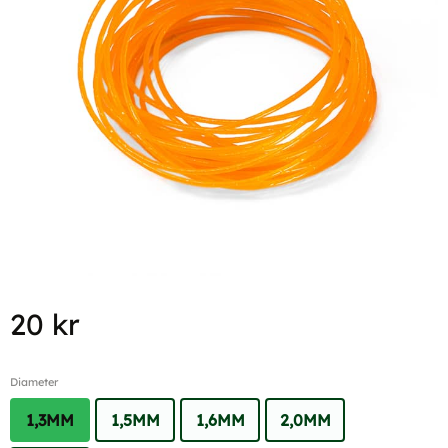
20
kr
Diameter
1,3MM
1,5MM
1,6MM
2,0MM