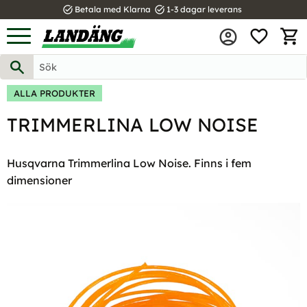
task_alt
task_alt
Betala med Klarna
1-3 dagar leverans
FAVOR
Meny
KUND
ALLA PRODUKTER
TRIMMERLINA LOW NOISE
Husqvarna Trimmerlina Low Noise. Finns i fem
dimensioner