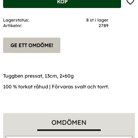
KÖP
Lagerstatus
8 st i lager
Artikelnr
2789
GE ETT OMDÖME!
Tuggben pressat, 13cm, 2×60g
100 % torkat råhud | Förvaras svalt och torrt.
OMDÖMEN