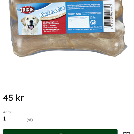
45
kr
Antal
st
Lägg t