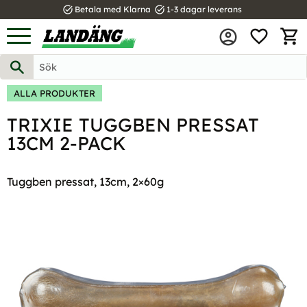
task_alt
task_alt
Betala med Klarna
1-3 dagar leverans
FAVOR
Meny
KUND
ALLA PRODUKTER
TRIXIE TUGGBEN PRESSAT
13CM 2-PACK
Tuggben pressat, 13cm, 2×60g