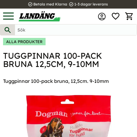
task_alt
task_alt
Betala med Klarna
1-3 dagar leverans
FAVOR
Meny
KUND
ALLA PRODUKTER
TUGGPINNAR 100-PACK
BRUNA 12,5CM, 9-10MM
Tuggpinnar 100-pack bruna, 12,5cm. 9-10mm