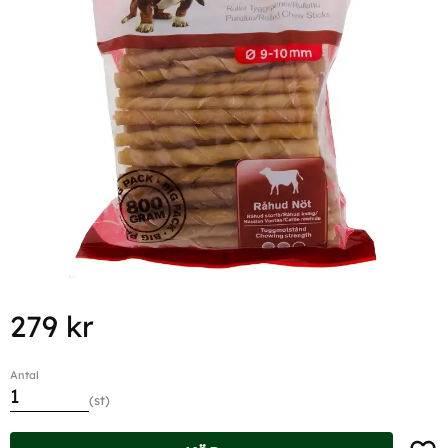
279
kr
Antal
st
Lägg t