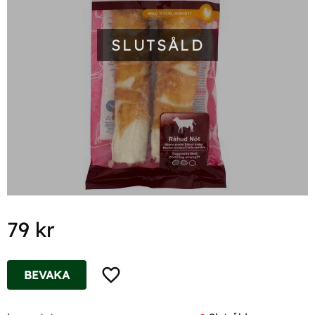
SLUTSÅLD
79
kr
Lägg till i favoriter
BEVAKA