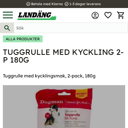
task_alt
task_alt
Betala med Klarna
1-3 dagar leverans
FAVOR
Meny
KUND
ALLA PRODUKTER
TUGGRULLE MED KYCKLING 2-
P 180G
Tuggrulle med kycklingsmak, 2-pack, 180g