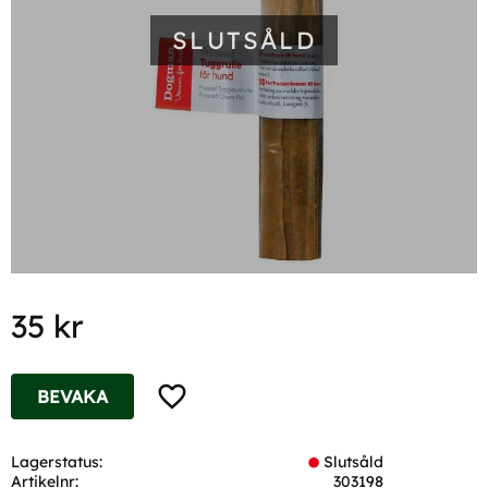
SLUTSÅLD
35
kr
Lägg till i favoriter
BEVAKA
Lagerstatus
Slutsåld
Artikelnr
303198