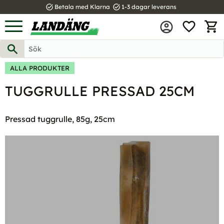
task_alt
task_alt
Betala med Klarna
1-3 dagar leverans
FAVOR
Meny
KUND
ALLA PRODUKTER
TUGGRULLE PRESSAD 25CM
Pressad tuggrulle, 85g, 25cm