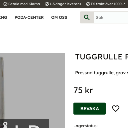
task_alt
task_alt
task_alt
Betala med Klarna
1-3 dagar leverans
Fri frakt över 1000:-*
ING
PODA-CENTER
OM OSS
TUGGRULLE P
Pressad tuggrulle, grov 
75
kr
Lägg til
BEVAKA
Lagerstatus