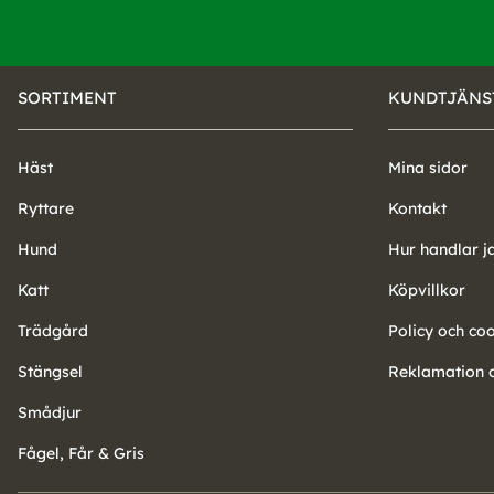
SORTIMENT
KUNDTJÄNS
Häst
Mina sidor
Ryttare
Kontakt
Hund
Hur handlar j
Katt
Köpvillkor
Trädgård
Policy och co
Stängsel
Reklamation o
Smådjur
Fågel, Får & Gris