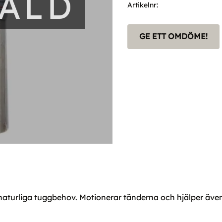
SÅLD
Artikelnr
GE ETT OMDÖME!
 naturliga tuggbehov. Motionerar tänderna och hjälper även 