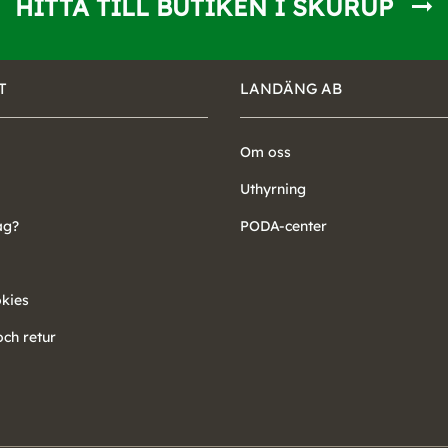
HITTA TILL BUTIKEN I SKURUP
T
LANDÄNG AB
Om oss
Uthyrning
ag?
PODA-center
okies
ch retur