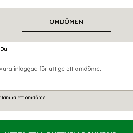
OMDÖMEN
Du
tt lämna ett omdöme.