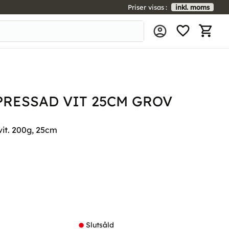
Priser visas
inkl. moms
FAVORIT
KUNDV
RESSAD VIT 25CM GROV
vit. 200g, 25cm
l i favoriter
Slutsåld