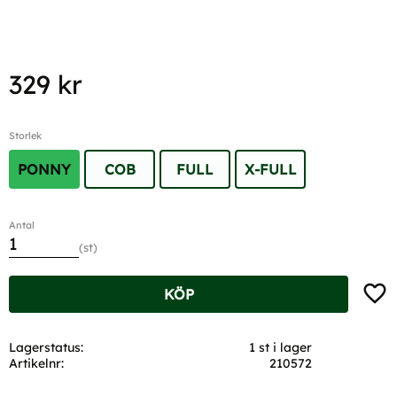
329
kr
Storlek
PONNY
COB
FULL
X-FULL
Antal
st
Lägg t
KÖP
Lagerstatus
1 st i lager
Artikelnr
210572