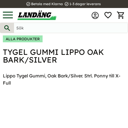
task_alt
task_alt
Betala med Klarna
1-3 dagar leverans
FAVOR
Meny
KUND
ALLA PRODUKTER
TYGEL GUMMI LIPPO OAK
BARK/SILVER
Lippo Tygel Gummi, Oak Bark/Silver. Strl. Ponny till X-
Full