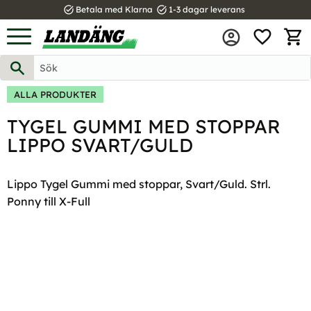
task_alt
task_alt
Betala med Klarna
1-3 dagar leverans
FAVOR
Meny
KUND
ALLA PRODUKTER
TYGEL GUMMI MED STOPPAR
LIPPO SVART/GULD
Lippo Tygel Gummi med stoppar, Svart/Guld. Strl.
Ponny till X-Full