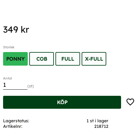
349
kr
Storlek
PONNY
COB
FULL
X-FULL
Antal
st
Lägg t
KÖP
Lagerstatus
1 st i lager
Artikelnr
218712