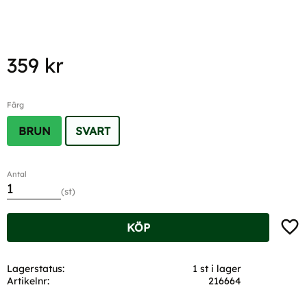
359
kr
Färg
BRUN
SVART
Antal
st
Lägg t
KÖP
Lagerstatus
1 st i lager
Artikelnr
216664