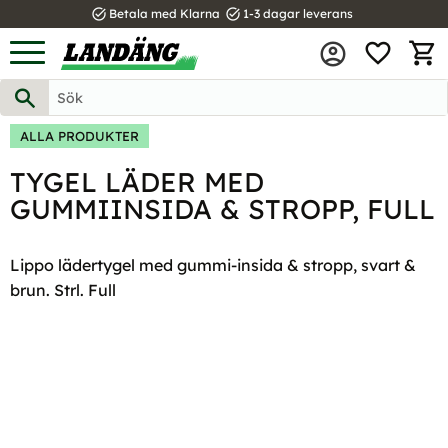
task_alt
task_alt
Betala med Klarna
1-3 dagar leverans
FAVOR
Meny
KUND
ALLA PRODUKTER
TYGEL LÄDER MED
GUMMIINSIDA & STROPP, FULL
Lippo lädertygel med gummi-insida & stropp, svart &
brun. Strl. Full