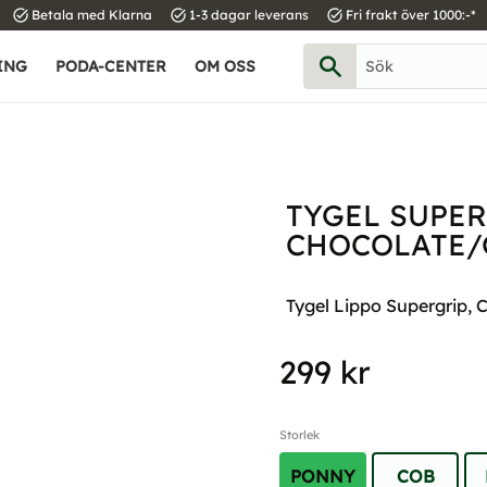
task_alt
task_alt
task_alt
Betala med Klarna
1-3 dagar leverans
Fri frakt över 1000:-*
ING
PODA-CENTER
OM OSS
TYGEL SUPER
CHOCOLATE/
Tygel Lippo Supergrip, C
299
kr
Storlek
PONNY
COB