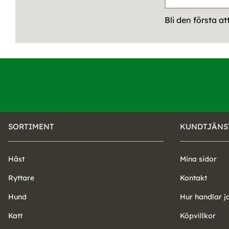
Bli den första a
SORTIMENT
KUNDTJÄNS
Häst
Mina sidor
Ryttare
Kontakt
Hund
Hur handlar j
Katt
Köpvillkor