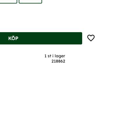
Lägg till i favoriter
KÖP
1 st i lager
218862