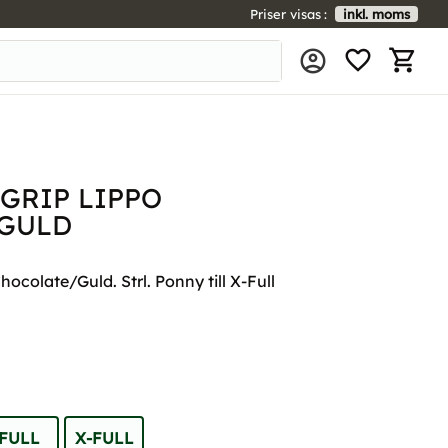
Priser visas
inkl. moms
FAVORIT
KUNDV
GRIP LIPPO
GULD
hocolate/Guld. Strl. Ponny till X-Full
FULL
X-FULL