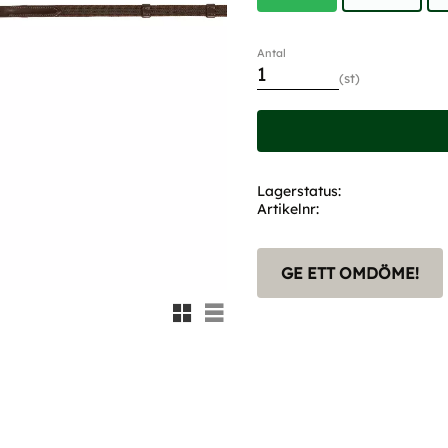
Antal
st
Lagerstatus
Artikelnr
GE ETT OMDÖME!
Rutnätsvy
Listvy