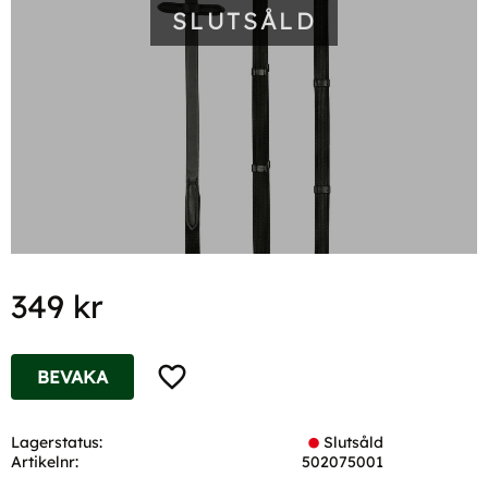
SLUTSÅLD
349
kr
Lägg till i favoriter
BEVAKA
Lagerstatus
Slutsåld
Artikelnr
502075001