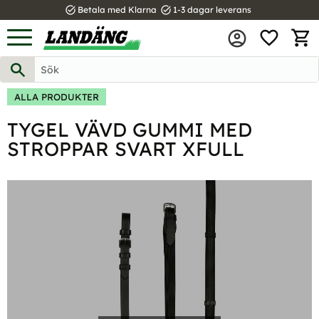
task_alt
task_alt
Betala med Klarna
1-3 dagar leverans
FAVOR
Meny
KUND
ALLA PRODUKTER
TYGEL VÄVD GUMMI MED
STROPPAR SVART XFULL