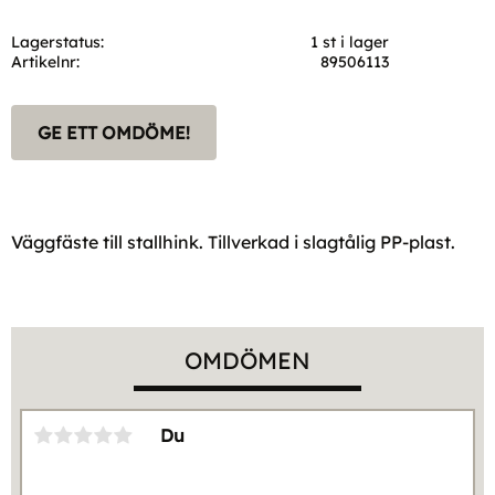
Lagerstatus
1 st i lager
Artikelnr
89506113
GE ETT OMDÖME!
Väggfäste till stallhink. Tillverkad i slagtålig PP-plast.
OMDÖMEN
Du