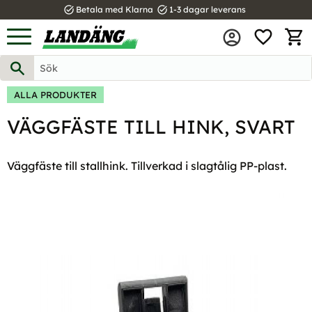
task_alt
task_alt
Betala med Klarna
1-3 dagar leverans
FAVOR
Meny
KUND
ALLA PRODUKTER
VÄGGFÄSTE TILL HINK, SVART
Väggfäste till stallhink. Tillverkad i slagtålig PP-plast.