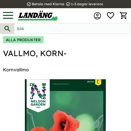
task_alt
task_alt
Betala med Klarna
1-3 dagar leverans
FAVOR
Meny
KUND
ALLA PRODUKTER
VALLMO, KORN-
Kornvallmo