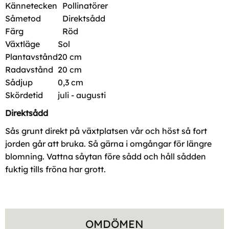
Kännetecken
Pollinatörer
Såmetod
Direktsådd
Färg
Röd
Växtläge
Sol
Plantavstånd
20 cm
Radavstånd
20 cm
Sådjup
0,3 cm
Skördetid
juli - augusti
Direktsådd
Sås grunt direkt på växtplatsen vår och höst så fort
jorden går att bruka. Så gärna i omgångar för längre
blomning. Vattna såytan före sådd och håll sådden
fuktig tills fröna har grott.
OMDÖMEN