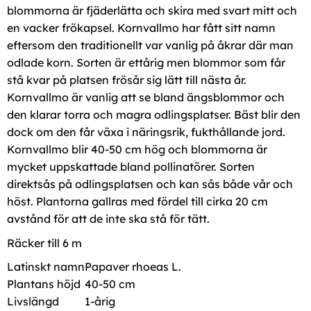
blommorna är fjäderlätta och skira med svart mitt och
en vacker frökapsel. Kornvallmo har fått sitt namn
eftersom den traditionellt var vanlig på åkrar där man
odlade korn. Sorten är ettårig men blommor som får
stå kvar på platsen frösår sig lätt till nästa år.
Kornvallmo är vanlig att se bland ängsblommor och
den klarar torra och magra odlingsplatser. Bäst blir den
dock om den får växa i näringsrik, fukthållande jord.
Kornvallmo blir 40-50 cm hög och blommorna är
mycket uppskattade bland pollinatörer. Sorten
direktsås på odlingsplatsen och kan sås både vår och
höst. Plantorna gallras med fördel till cirka 20 cm
avstånd för att de inte ska stå för tätt.
Räcker till 6 m
Latinskt namn
Papaver rhoeas L.
Plantans höjd
40-50 cm
Livslängd
1-årig